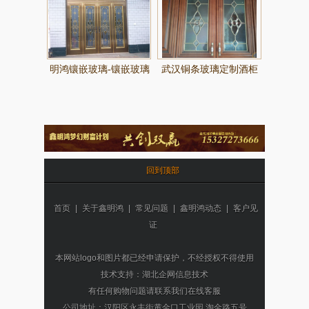
明鸿镶嵌玻璃-镶嵌玻璃
武汉铜条玻璃定制酒柜
018系列
玻璃
回到顶部
首页
|
关于鑫明鸿
|
常见问题
|
鑫明鸿动态
|
客户见
证
本网站logo和图片都已经申请保护，不经授权不得使用
技术支持：湖北企网信息技术
有任何购物问题请联系我们在线客服
公司地址：汉阳区永丰街黄金口工业园 淘金路五号