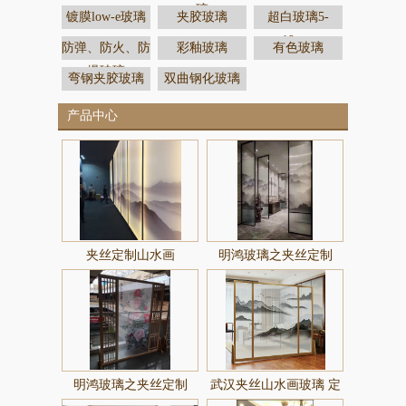
璃
镀膜low-e玻璃
夹胶玻璃
超白玻璃5-
19mm
防弹、防火、防
彩釉玻璃
有色玻璃
爆玻璃
弯钢夹胶玻璃
双曲钢化玻璃
产品中心
夹丝定制山水画
明鸿玻璃之夹丝定制
明鸿玻璃之夹丝定制
武汉夹丝山水画玻璃 定